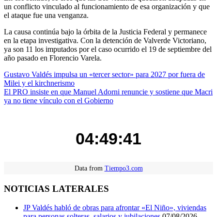
un conflicto vinculado al funcionamiento de esa organización y que
el ataque fue una venganza.
La causa continúa bajo la órbita de la Justicia Federal y permanece
en la etapa investigativa. Con la detención de Valverde Victoriano,
ya son 11 los imputados por el caso ocurrido el 19 de septiembre del
año pasado en Florencio Varela.
Navegación
Gustavo Valdés impulsa un «tercer sector» para 2027 por fuera de
Milei y el kirchnerismo
de
El PRO insiste en que Manuel Adorni renuncie y sostiene que Macri
entradas
ya no tiene vínculo con el Gobierno
04:49:41
Data from
Tiempo3.com
NOTICIAS LATERALES
JP Valdés habló de obras para afrontar «El Niño», viviendas
para personas solteras, salarios y jubilaciones
07/08/2026