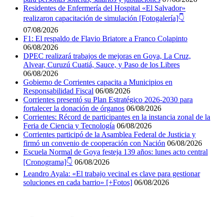
Residentes de Enfermería del Hospital «El Salvador»
realizaron capacitación de simulación [Fotogalería]👇
07/08/2026
F1: El respaldo de Flavio Briatore a Franco Colapinto
06/08/2026
DPEC realizará trabajos de mejoras en Goya, La Cruz,
Alvear, Curuzú Cuatiá, Sauce, y Paso de los Libres‎‎‎‎
06/08/2026
Gobierno de Corrientes capacita a Municipios en
Responsabilidad Fiscal
06/08/2026
Corrientes presentó su Plan Estratégico 2026-2030 para
fortalecer la donación de órganos
06/08/2026
Corrientes: Récord de participantes en la instancia zonal de la
Feria de Ciencia y Tecnología
06/08/2026
Corrientes participó de la Asamblea Federal de Justicia y
firmó un convenio de cooperación con Nación
06/08/2026
Escuela Normal de Goya festeja 139 años: lunes acto central
[Cronograma]👇
06/08/2026
Leandro Ayala: «El trabajo vecinal es clave para gestionar
soluciones en cada barrio» [+Fotos]
06/08/2026