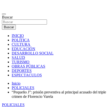
Saltar
al
contenido
Noticias de Goya Corrientes
Buscar
Buscar
INICIO
POLÍTICA
CULTURA
EDUCACIÓN
DESARROLLO SOCIAL
SALUD
TURISMO
OBRAS PÚBLICAS
DEPORTES
ESPECTACULOS
Inicio
POLICIALES
“Pequeño J”: prisión preventiva al principal acusado del triple
crimen de Florencio Varela
POLICIALES