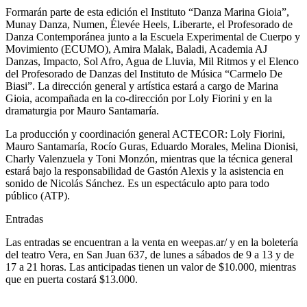
Formarán parte de esta edición el Instituto “Danza Marina Gioia”,
Munay Danza, Numen, Élevée Heels, Liberarte, el Profesorado de
Danza Contemporánea junto a la Escuela Experimental de Cuerpo y
Movimiento (ECUMO), Amira Malak, Baladi, Academia AJ
Danzas, Impacto, Sol Afro, Agua de Lluvia, Mil Ritmos y el Elenco
del Profesorado de Danzas del Instituto de Música “Carmelo De
Biasi”. La dirección general y artística estará a cargo de Marina
Gioia, acompañada en la co-dirección por Loly Fiorini y en la
dramaturgia por Mauro Santamaría.
La producción y coordinación general ACTECOR: Loly Fiorini,
Mauro Santamaría, Rocío Guras, Eduardo Morales, Melina Dionisi,
Charly Valenzuela y Toni Monzón, mientras que la técnica general
estará bajo la responsabilidad de Gastón Alexis y la asistencia en
sonido de Nicolás Sánchez. Es un espectáculo apto para todo
público (ATP).
Entradas
Las entradas se encuentran a la venta en weepas.ar/ y en la boletería
del teatro Vera, en San Juan 637, de lunes a sábados de 9 a 13 y de
17 a 21 horas. Las anticipadas tienen un valor de $10.000, mientras
que en puerta costará $13.000.