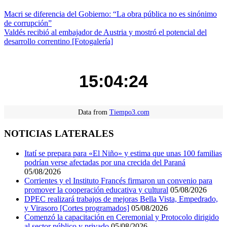
Navegación
Macri se diferencia del Gobierno: “La obra pública no es sinónimo
de corrupción”
de
Valdés recibió al embajador de Austria y mostró el potencial del
entradas
desarrollo correntino [Fotogalería]
15:04:24
Data from
Tiempo3.com
NOTICIAS LATERALES
Itatí se prepara para «El Niño» y estima que unas 100 familias
podrían verse afectadas por una crecida del Paraná
05/08/2026
Corrientes y el Instituto Francés firmaron un convenio para
promover la cooperación educativa y cultural
05/08/2026
DPEC realizará trabajos de mejoras Bella Vista, Empedrado,
y Virasoro [Cortes programados]
05/08/2026
Comenzó la capacitación en Ceremonial y Protocolo dirigido
al sector público y privado
05/08/2026