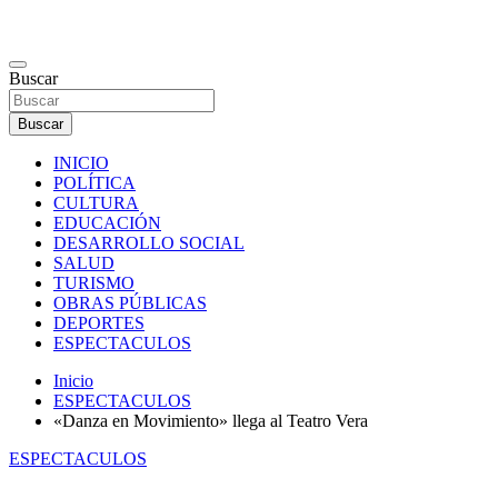
Saltar
al
contenido
Noticias de Goya Corrientes
Buscar
Buscar
INICIO
POLÍTICA
CULTURA
EDUCACIÓN
DESARROLLO SOCIAL
SALUD
TURISMO
OBRAS PÚBLICAS
DEPORTES
ESPECTACULOS
Inicio
ESPECTACULOS
«Danza en Movimiento» llega al Teatro Vera
ESPECTACULOS