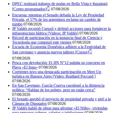
DPEC realizará trabajos de podas en Bella Vista e Ituzaingó
[Cortes programados]👇
07/08/2026
Encuesta: mientras el Senado debatía la Ley de Propiedad
Privada, el 57% de los argentinos reclama un cambio de
rumbo
07/08/2026
JP Valdés recorrió Curuzú y definió acciones para fortalecer la
infraestructura hídrica [Videos: JP Valdés]
07/08/2026
Récord de participación en la instancia final de Ciencia y
Tecnología que comenzó este viernes
07/08/2026
Escuela de Economía Doméstica adhiere a la Festividad de
San cayetano y anuncia nuevos talleres [Cursos]👇
07/08/2026
Pesca con devolución: El JIN N°12 palpita su concurso en
Playa «El Inga»
07/08/2026
Corrientes tuvo una destacada participación en Meet Up
turística en Buenos Aires [Video: Braillard Poccard ]
07/08/2026
En San Cayetano, García Cuerva cuestionó a la dirigencia
política: “Hablan de los pobres, pero no están cerca”
07/08/2026
El Senado aprobó el proyecto de propiedad privada y giró a la
Cámara de Diputados
07/08/2026
JP Valdés habló de obras para afrontar «El Niño», viviendas
para personas solteras, salarios y jubilaciones
07/08/2026