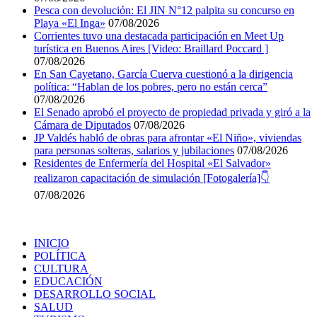
Pesca con devolución: El JIN N°12 palpita su concurso en
Playa «El Inga»
07/08/2026
Corrientes tuvo una destacada participación en Meet Up
turística en Buenos Aires [Video: Braillard Poccard ]
07/08/2026
En San Cayetano, García Cuerva cuestionó a la dirigencia
política: “Hablan de los pobres, pero no están cerca”
07/08/2026
El Senado aprobó el proyecto de propiedad privada y giró a la
Cámara de Diputados
07/08/2026
JP Valdés habló de obras para afrontar «El Niño», viviendas
para personas solteras, salarios y jubilaciones
07/08/2026
Residentes de Enfermería del Hospital «El Salvador»
realizaron capacitación de simulación [Fotogalería]👇
07/08/2026
INICIO
POLÍTICA
CULTURA
EDUCACIÓN
DESARROLLO SOCIAL
SALUD