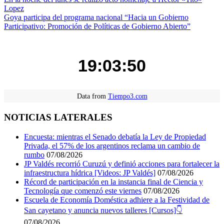
Navegación
Lopez
de
Goya participa del programa nacional “Hacia un Gobierno
entradas
Participativo: Promoción de Políticas de Gobierno Abierto”
19:03:50
Data from
Tiempo3.com
NOTICIAS LATERALES
Encuesta: mientras el Senado debatía la Ley de Propiedad
Privada, el 57% de los argentinos reclama un cambio de
rumbo
07/08/2026
JP Valdés recorrió Curuzú y definió acciones para fortalecer la
infraestructura hídrica [Videos: JP Valdés]
07/08/2026
Récord de participación en la instancia final de Ciencia y
Tecnología que comenzó este viernes
07/08/2026
Escuela de Economía Doméstica adhiere a la Festividad de
San cayetano y anuncia nuevos talleres [Cursos]👇
07/08/2026