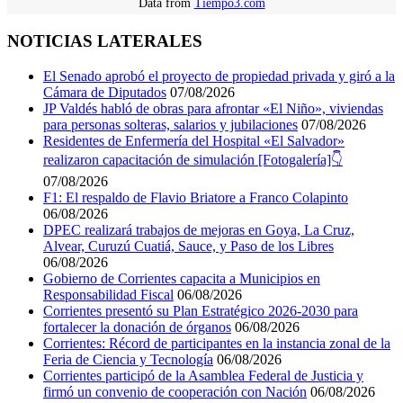
Data from
Tiempo3.com
NOTICIAS LATERALES
El Senado aprobó el proyecto de propiedad privada y giró a la
Cámara de Diputados
07/08/2026
JP Valdés habló de obras para afrontar «El Niño», viviendas
para personas solteras, salarios y jubilaciones
07/08/2026
Residentes de Enfermería del Hospital «El Salvador»
realizaron capacitación de simulación [Fotogalería]👇
07/08/2026
F1: El respaldo de Flavio Briatore a Franco Colapinto
06/08/2026
DPEC realizará trabajos de mejoras en Goya, La Cruz,
Alvear, Curuzú Cuatiá, Sauce, y Paso de los Libres‎‎‎‎
06/08/2026
Gobierno de Corrientes capacita a Municipios en
Responsabilidad Fiscal
06/08/2026
Corrientes presentó su Plan Estratégico 2026-2030 para
fortalecer la donación de órganos
06/08/2026
Corrientes: Récord de participantes en la instancia zonal de la
Feria de Ciencia y Tecnología
06/08/2026
Corrientes participó de la Asamblea Federal de Justicia y
firmó un convenio de cooperación con Nación
06/08/2026