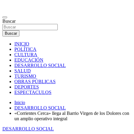
Saltar
al
contenido
Noticias de Goya Corrientes
Buscar
Buscar
INICIO
POLÍTICA
CULTURA
EDUCACIÓN
DESARROLLO SOCIAL
SALUD
TURISMO
OBRAS PÚBLICAS
DEPORTES
ESPECTACULOS
Inicio
DESARROLLO SOCIAL
«Corrientes Cerca» llega al Barrio Virgen de los Dolores con
un amplio operativo integral
DESARROLLO SOCIAL