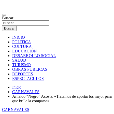
Saltar
al
contenido
Noticias de Goya Corrientes
Buscar
Buscar
INICIO
POLÍTICA
CULTURA
EDUCACIÓN
DESARROLLO SOCIAL
SALUD
TURISMO
OBRAS PÚBLICAS
DEPORTES
ESPECTACULOS
Inicio
CARNAVALES
Arnaldo “Negro” Acosta: «Tratamos de aportar los mejor para
que brille la comparsa»
CARNAVALES