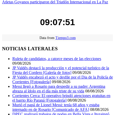
de
Atletas Goyanos participaron del Triatlón Internacional en La Paz
entradas
09:07:51
Data from
Tiempo3.com
NOTICIAS LATERALES
Ruleta de candidatos, a catorce meses de las elecciones
09/08/2026
JP Valdés destacó la producción y el potencial turístico de la
Fiesta del Cordero [Galería de fotos]
09/08/2026
JP Valdés encabezó el acto y desfile por el Dia de la Policía de
Corrientes [Fotogalería]
09/08/2026
Messi llegó a Rosario para despedir a su padre: Argentina
abraza al ídolo en el día más triste de su vida
08/08/2026
Corrientes Cerca: El operativo brindó atenciones gratuitas en
el barrio Río Paraná [Fotogalería]
08/08/2026
Murió el papá de Lionel Messi: tenía 68 años y estaba
internado en de Rosario [Comunicado de AFA]
08/08/2026
DPEC realizará trabajos de podas en Bella Vista e Ituzaingó