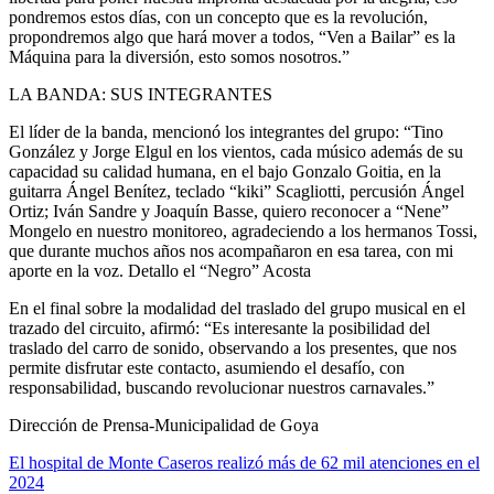
pondremos estos días, con un concepto que es la revolución,
propondremos algo que hará mover a todos, “Ven a Bailar” es la
Máquina para la diversión, esto somos nosotros.”
LA BANDA: SUS INTEGRANTES
El líder de la banda, mencionó los integrantes del grupo: “Tino
González y Jorge Elgul en los vientos, cada músico además de su
capacidad su calidad humana, en el bajo Gonzalo Goitia, en la
guitarra Ángel Benítez, teclado “kiki” Scagliotti, percusión Ángel
Ortiz; Iván Sandre y Joaquín Basse, quiero reconocer a “Nene”
Mongelo en nuestro monitoreo, agradeciendo a los hermanos Tossi,
que durante muchos años nos acompañaron en esa tarea, con mi
aporte en la voz. Detallo el “Negro” Acosta
En el final sobre la modalidad del traslado del grupo musical en el
trazado del circuito, afirmó: “Es interesante la posibilidad del
traslado del carro de sonido, observando a los presentes, que nos
permite disfrutar este contacto, asumiendo el desafío, con
responsabilidad, buscando revolucionar nuestros carnavales.”
Dirección de Prensa-Municipalidad de Goya
Navegación
El hospital de Monte Caseros realizó más de 62 mil atenciones en el
2024